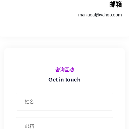
邮箱
maniacal@yahoo.com
咨询互动
Get in touch