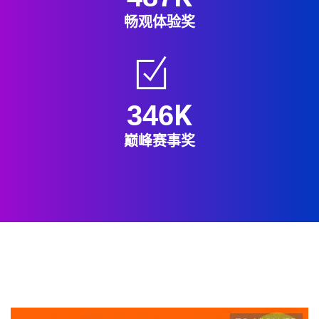
畅观体验奖
K
346
巅峰赛事奖