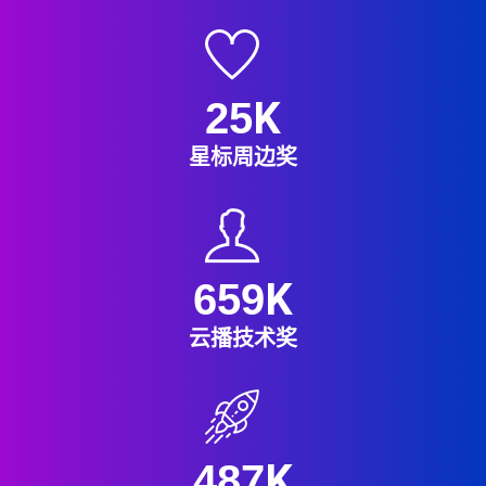
K
25
星标周边奖
K
659
云播技术奖
K
487