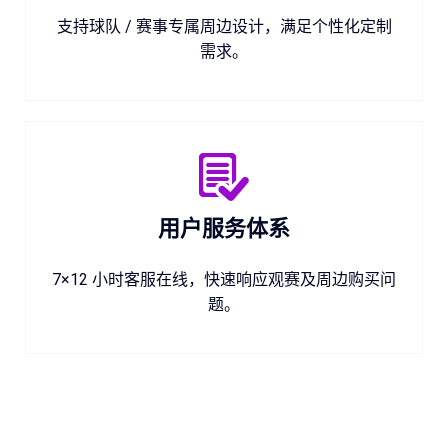
支持球队 / 赛事专属周边设计，满足个性化定制
需求。
用户服务体系
7×12 小时客服在线，快速响应观赛及周边购买问
题。