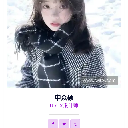
申众硕
UI/UX设计师