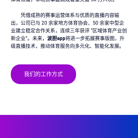
凭借成熟的赛事运营体系与优质的直播内容输
出，公司已与 20 余家地方体育协会、50 余家中型企
业建立稳定合作关系，连续三年获评 “区域体育产业创
新企业”。未来，
波胆app
将进一步拓展赛事版图，升
级直播技术，推动体育服务向多元化、智能化发展。
我们的工作方式