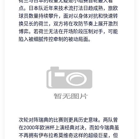
荷兰与日本的较量无疑是小组赛首轮最大看
点。日本队近年来技术流打法日趋成熟，旅欧
球员数量持续攀升，面对以身体对抗和快速转
换见长的荷兰，双方将在攻防节奏上展开激烈
博弈。若荷兰无法在开场阶段压制对手，可能
陷入被细腻传控牵制的被动局面。
次轮对阵瑞典的比赛则更具历史意味。两队曾
在2000年欧洲杯上演经典对决，而如今瑞典虽
不再拥有伊布拉希莫维奇这样的超级巨星，但