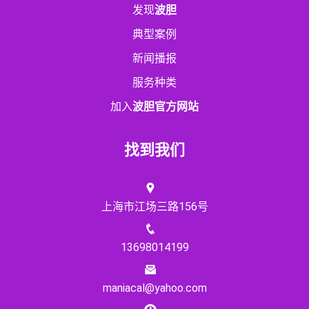
发现
波胆
典型案例
新闻播报
服务种类
加入
波胆官方网站
找到我们
上海市江场三路156号
13698014199
maniacal@yahoo.com