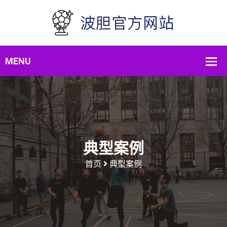
典型案例
首页
典型案例