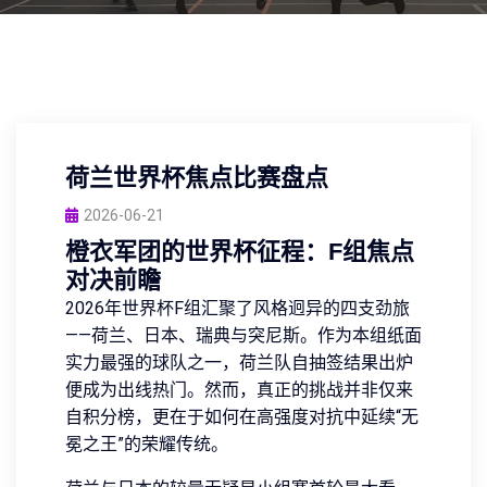
荷兰世界杯焦点比赛盘点
2026-06-21
橙衣军团的世界杯征程：F组焦点
对决前瞻
2026年世界杯F组汇聚了风格迥异的四支劲旅
——荷兰、日本、瑞典与突尼斯。作为本组纸面
实力最强的球队之一，荷兰队自抽签结果出炉
便成为出线热门。然而，真正的挑战并非仅来
自积分榜，更在于如何在高强度对抗中延续“无
冕之王”的荣耀传统。