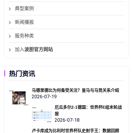
典型案例
新闻播报
服务种类
加入
波胆官方网站
热门资讯
马德里德比为何备受关注？皇马与马竞关系介绍
2026-07-19
厄瓜多尔2-1德国：世界杯E组末轮战
报
2026-07-18
卢卡库成为比利时世界杯队史射手王：数据回顾