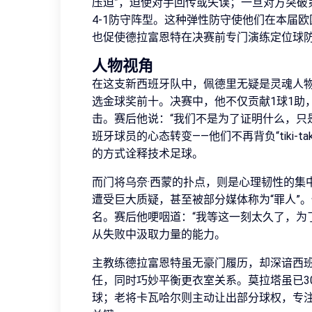
压迫”，迫使对手回传或失误；一旦对方突破
4-1防守阵型。这种弹性防守使他们在本届
也促使德拉富恩特在决赛前专门演练定位球
人物视角
在这支新西班牙队中，佩德里无疑是灵魂人物
选金球奖前十。决赛中，他不仅贡献1球1助
击。赛后他说：“我们不是为了证明什么，只
班牙球员的心态转变——他们不再背负“tiki-
的方式诠释技术足球。
而门将乌奈·西蒙的扑点，则是心理韧性的集
遭受巨大质疑，甚至被部分媒体称为“罪人”
名。赛后他哽咽道：“我等这一刻太久了，为
从失败中汲取力量的能力。
主教练德拉富恩特虽无豪门履历，却深谙西
任，同时巧妙平衡更衣室关系。莫拉塔虽已3
球；老将卡瓦哈尔则主动让出部分球权，专