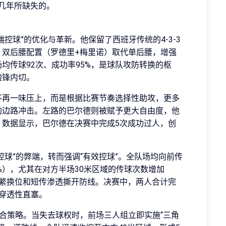
几年所缺失的。
控球”的优化与革新。他保留了西班牙传统的4-3-3
，双后腰配置（罗德里+梅里诺）取代单后腰，增强
均传球92次、成功率95%，是球队攻防转换的枢
边锋内切。
不再一味压上，而是根据比赛节奏选择性助攻，更多
的边路冲击。左路的巴尔德则被赋予更大自由度，他
。数据显示，巴尔德在决赛中完成5次成功过人，创
控球”的弊端，转而强调“有效控球”。全队场均向前传
29%），尤其在对方半场30米区域的传球次数增加
过频繁换位和短传渗透撕开防线。决赛中，两人合计完
出穿透性直塞。
合策略。当失去球权时，前场三人组立即实施“三角