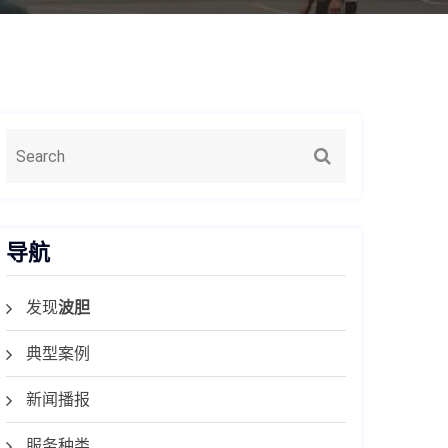
导航
发现
波胆
典型案例
新闻播报
服务种类