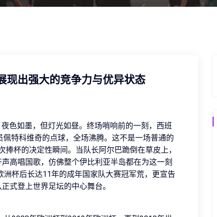
展现出强大的竞争力与优异状态
场，夜色如墨，但灯光如昼。终场哨响前的一刻，西班
员佩特科维奇的点球，全场沸腾。这不是一场普通的
首次捧杯的决定性瞬间。当队长阿尔巴跪倒在草皮上，
齐声高唱国歌，仿佛整个伊比利亚半岛都在为这一刻
年欧洲杯后长达11年的成年国家队大赛冠军荒，更宣告
队正式登上世界足坛的中心舞台。