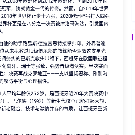
词。从2008年欧洲杯到2012年欧洲杯，再到2010年世
冠军，铸就黄金一代的传奇。然而，自2014年世界
018年世界杯止步十六强，2020欧洲杯虽打入四强
尔世界杯更是在八分之一决赛被摩洛哥淘汰，引发国内
评。
，由他的助手路易斯·德拉富恩特接掌帅印。外界普遍
这位从未执教过顶级俱乐部的教练能否驾驭这支星光
低调务实的巴斯克教头带领下，西班牙在欧国联征程
压葡萄牙、瑞士等强敌，强势晋级淘汰赛。半决赛面
取胜；决赛再战克罗地亚——一支以坚韧著称、刚刚淘
的攻防平衡与心理韧性。
人平均年龄仅25.3岁，是西班牙近20年大赛决赛中
0岁）、巴尔德（19岁）等新生代核心已能扛起大旗，
种新老融合、技术与激情并存的气质，让西班牙重新