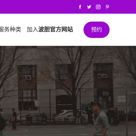
服务种类
加入
波胆官方网站
预约