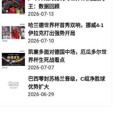
王：数据回顾
2026-07-13
哈兰德世界杯首秀双响，挪威4-1
伊拉克打出强势开局
2026-07-10
凯塞多面对德国中场，厄瓜多尔世
界杯生死战看点
2026-07-07
巴西零封苏格兰晋级，C组净胜球
优势扩大
2026-06-29