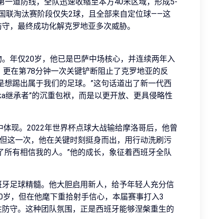
第一道防线，全队迅速收缩至本方40米区域，形成5-
欧国联淘汰赛阶段仅失2球，且全部来自定位球——这
防守，最终成功化解克罗地亚多次威胁。
。年仅20岁，他已是巴萨中场核心，并连续两年入
，更在第78分钟一次关键铲断阻止了克罗地亚的反
是想踢出属于我们的足球。”这句话道出了新一代西
taka继承者”的沉重包袱，而是以更开放、更具侵略性
中体现。2022年世界杯点球大战输给摩洛哥后，他曾
。但这一次，他在关键时刻挺身而出，用行动洗刷污
了所有相信我的人。”他的成长，象征着西班牙全队
班牙足球精髓。他大胆启用新人，给予年轻人充分信
0岁，但在他麾下重拾射手信心，本届赛事打入3
注防守。这种团队氛围，正是西班牙能够涅槃重生的