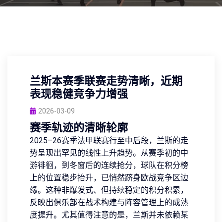
兰斯本赛季联赛走势清晰，近期
表现稳健竞争力增强
2026-03-09
赛季轨迹的清晰轮廓
2025–26赛季法甲联赛行至中后段，兰斯的走
势呈现出罕见的线性上升趋势。从赛季初的中
游徘徊，到冬窗后的连续抢分，球队在积分榜
上的位置稳步抬升，已悄然跻身欧战竞争区边
缘。这种非爆发式、但持续稳定的积分积累，
反映出俱乐部在战术构建与阵容管理上的成熟
度提升。尤其值得注意的是，兰斯并未依赖某