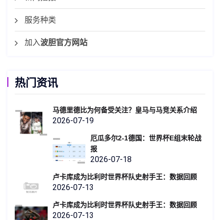
服务种类
加入
波胆官方网站
热门资讯
马德里德比为何备受关注？皇马与马竞关系介绍
2026-07-19
厄瓜多尔2-1德国：世界杯E组末轮战
报
2026-07-18
卢卡库成为比利时世界杯队史射手王：数据回顾
2026-07-13
卢卡库成为比利时世界杯队史射手王：数据回顾
2026-07-13