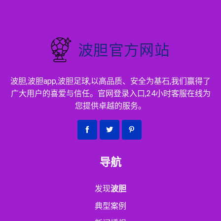
波胆,波胆app,波胆足球,以高品质、安全为基石,我们赢得了
广大用户的喜爱与信任。官网登录入口,24小时客服在线为
您提供卓越的服务。
导航
发现
波胆
典型案例