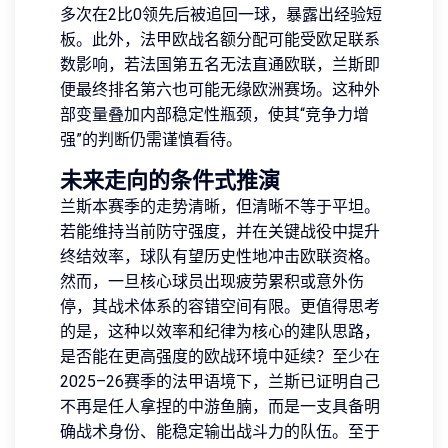
多次在2比0领先后被追回一球，暴露出经验短
板。此外，法甲欧战名额分配可能受欧足联系
数影响，若法国第五名无法直通欧联，兰斯即
便最终排名第六也可能无缘欧洲赛场。这种外
部变量叠加内部稳定性瓶颈，使其“竞争力增
强”的判断仍需谨慎看待。
未来走向的条件式推演
兰斯本赛季的走势清晰，但清晰不等于平坦。
若能维持当前防守强度，并在关键战役中提升
终结效率，球队有望历史性地冲击欧联资格。
然而，一旦核心球员出现疲劳累积或意外伤
停，其战术体系的容错空间有限。更值得思考
的是，这种以效率和纪律为核心的建队思路，
是否能在更高强度的欧战环境中延续？至少在
2025–26赛季的法甲语境下，兰斯已证明自己
不再是任人拿捏的中游鱼腩，而是一支具备明
确战术身份、能稳定输出战斗力的队伍。至于