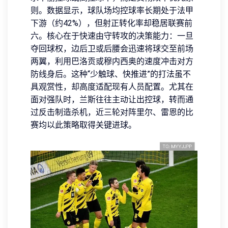
则。数据显示，球队场均控球率长期处于法甲
下游（约42%），但射正转化率却稳居联赛前
六。核心在于快速由守转攻的决策能力：一旦
夺回球权，边后卫或后腰会迅速将球交至前场
两翼，利用巴洛贡或穆内西奥的速度冲击对方
防线身后。这种“少触球、快推进”的打法虽不
具观赏性，却高度适配现有人员配置。尤其在
面对强队时，兰斯往往主动让出控球，转而通
过反击制造杀机，近三轮对阵里尔、雷恩的比
赛均以此策略取得关键进球。