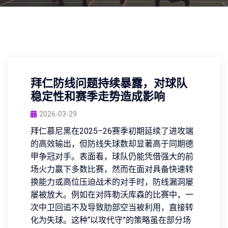
拜仁防线问题持续暴露，对球队
稳定性和赛季走势造成影响
2026-03-29
拜仁慕尼黑在2025–26赛季初期延续了进攻端
的高效输出，但防线失球数却显著高于同期德
甲争冠对手。表面看，球队仍能凭借强大的前
场火力赢下多数比赛，然而在面对具备快速转
换能力或高位压迫战术的对手时，防线漏洞屡
屡被放大。例如在对阵勒沃库森的比赛中，一
次中卫回追不及导致肋部空当被利用，直接转
化为失球。这种“以攻代守”的策略虽在部分场