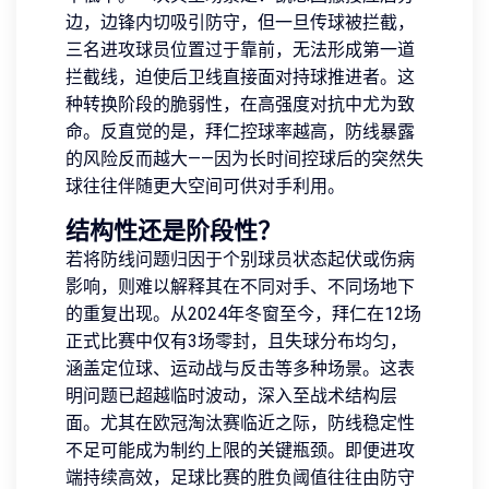
边，边锋内切吸引防守，但一旦传球被拦截，
三名进攻球员位置过于靠前，无法形成第一道
拦截线，迫使后卫线直接面对持球推进者。这
种转换阶段的脆弱性，在高强度对抗中尤为致
命。反直觉的是，拜仁控球率越高，防线暴露
的风险反而越大——因为长时间控球后的突然失
球往往伴随更大空间可供对手利用。
结构性还是阶段性？
若将防线问题归因于个别球员状态起伏或伤病
影响，则难以解释其在不同对手、不同场地下
的重复出现。从2024年冬窗至今，拜仁在12场
正式比赛中仅有3场零封，且失球分布均匀，
涵盖定位球、运动战与反击等多种场景。这表
明问题已超越临时波动，深入至战术结构层
面。尤其在欧冠淘汰赛临近之际，防线稳定性
不足可能成为制约上限的关键瓶颈。即便进攻
端持续高效，足球比赛的胜负阈值往往由防守