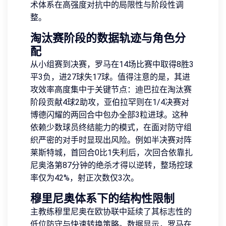
术体系在高强度对抗中的局限性与阶段性调
整。
淘汰赛阶段的数据轨迹与角色分
配
从小组赛到决赛，罗马在14场比赛中取得8胜3
平3负，进27球失17球。值得注意的是，其进
攻效率高度集中于关键节点：迪巴拉在淘汰赛
阶段贡献4球2助攻，亚伯拉罕则在1/4决赛对
博德闪耀的两回合中包办全部3粒进球。这种
依赖少数球员终结能力的模式，在面对防守组
织严密的对手时显现出风险。例如半决赛对阵
莱斯特城，首回合0比1失利后，次回合依靠扎
尼奥洛第87分钟的绝杀才得以逆转，整场控球
率仅为42%，射正次数仅3次。
穆里尼奥体系下的结构性限制
主教练穆里尼奥在欧协联中延续了其标志性的
低位防守与快速转换策略。数据显示，罗马在