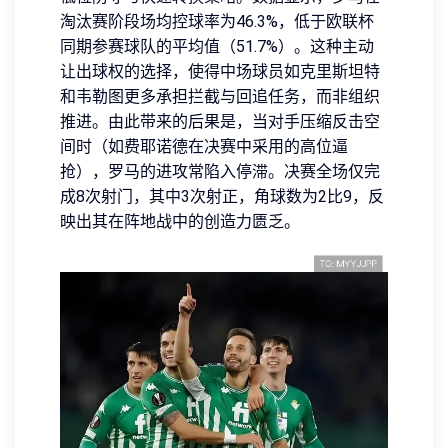
淘汰赛阶段场均控球率为46.3%，低于欧联杯
同期参赛球队的平均值（51.7%）。这种主动
让出球权的选择，使得中场球员如克里斯坦特
和韦勒图更多承担拦截与回追任务，而非组织
推进。由此带来的后果是，当对手压缩反击空
间时（如费耶诺德在决赛中采用的高位逼
抢），罗马的进攻常陷入停滞。决赛全场仅完
成8次射门，其中3次射正，角球数为2比9，反
映出其在阵地战中的创造力匮乏。