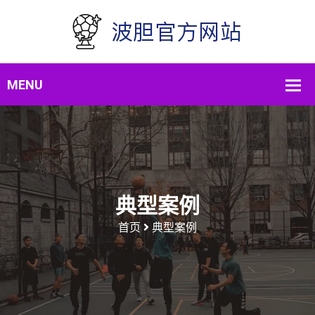
典型案例
首页
典型案例