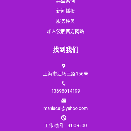
典型案例
新闻播报
服务种类
加入
波胆官方网站
找到我们
上海市江场三路156号
13698014199
maniacal@yahoo.com
工作时间：9:00-6:00