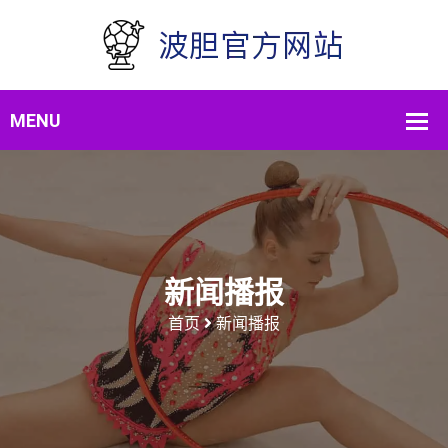
新闻播报
首页
新闻播报