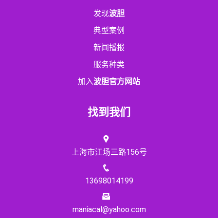
发现
波胆
典型案例
新闻播报
服务种类
加入
波胆官方网站
找到我们
上海市江场三路156号
13698014199
maniacal@yahoo.com