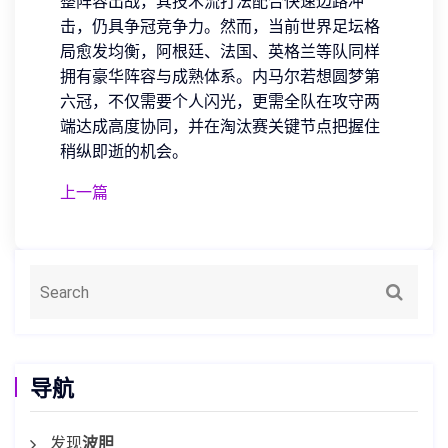
整阵容出战，其技术流打法配合快速边路冲
击，仍具争冠竞争力。然而，当前世界足坛格
局愈发均衡，阿根廷、法国、英格兰等队同样
拥有豪华阵容与成熟体系。内马尔若想圆梦第
六冠，不仅需要个人闪光，更需全队在攻守两
端达成高度协同，并在淘汰赛关键节点把握住
稍纵即逝的机会。
上一篇
导航
发现
波胆