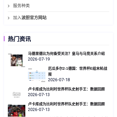
服务种类
加入
波胆官方网站
热门资讯
马德里德比为何备受关注？皇马与马竞关系介绍
2026-07-19
厄瓜多尔2-1德国：世界杯E组末轮战
报
2026-07-18
卢卡库成为比利时世界杯队史射手王：数据回顾
2026-07-13
卢卡库成为比利时世界杯队史射手王：数据回顾
2026-07-13