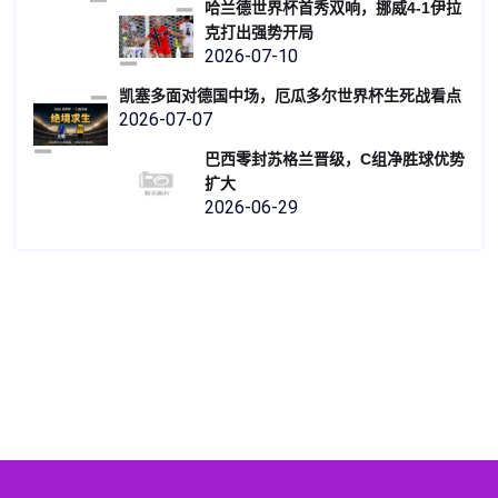
哈兰德世界杯首秀双响，挪威4-1伊拉
克打出强势开局
2026-07-10
凯塞多面对德国中场，厄瓜多尔世界杯生死战看点
2026-07-07
巴西零封苏格兰晋级，C组净胜球优势
扩大
2026-06-29