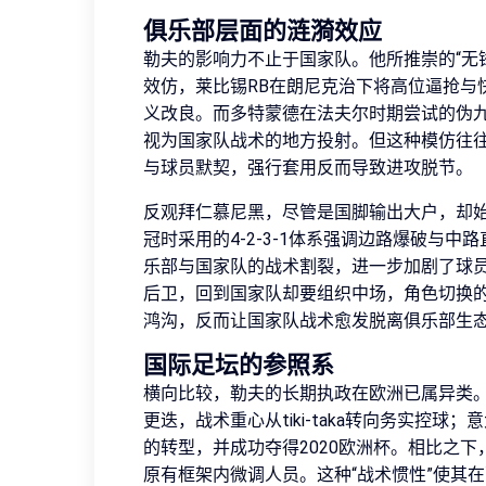
俱乐部层面的涟漪效应
勒夫的影响力不止于国家队。他所推崇的“无锋
效仿，莱比锡RB在朗尼克治下将高位逼抢与
义改良。而多特蒙德在法夫尔时期尝试的伪
视为国家队战术的地方投射。但这种模仿往
与球员默契，强行套用反而导致进攻脱节。
反观拜仁慕尼黑，尽管是国脚输出大户，却始
冠时采用的4-2-3-1体系强调边路爆破与
乐部与国家队的战术割裂，进一步加剧了球
后卫，回到国家队却要组织中场，角色切换
鸿沟，反而让国家队战术愈发脱离俱乐部生
国际足坛的参照系
横向比较，勒夫的长期执政在欧洲已属异类
更迭，战术重心从tiki-taka转向务实控
的转型，并成功夺得2020欧洲杯。相比之下
原有框架内微调人员。这种“战术惯性”使其