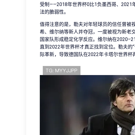
受制——2018年世界杯0比1负墨西哥、20
法的脆弱性。
值得注意的是，勒夫对年轻球员的信任曾被视
希、维尔纳等新人并夺冠，一度被视为新老
国家队形成稳定化学反应。维尔纳在2020–
直到2022年世界杯才真正找到定位。勒夫的
际革新，导致德国队在2022年卡塔尔世界