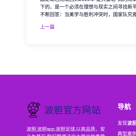
下的，是一个必须在理想与现实之间寻找新
不断回答：当美学与胜利冲突时，国家队究
上一篇
导航
发现
波
波胆,波胆app,波胆足球,以高品质、安
典型案