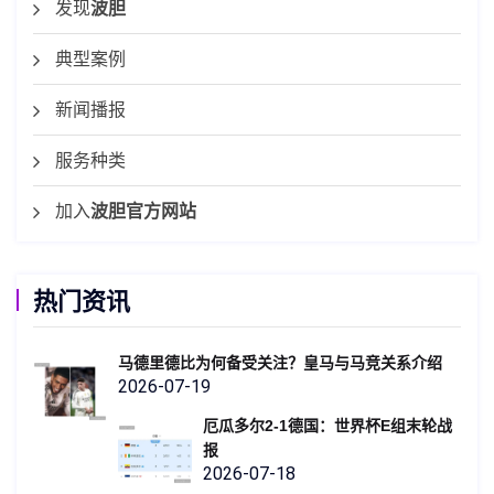
发现
波胆
典型案例
新闻播报
服务种类
加入
波胆官方网站
热门资讯
马德里德比为何备受关注？皇马与马竞关系介绍
2026-07-19
厄瓜多尔2-1德国：世界杯E组末轮战
报
2026-07-18