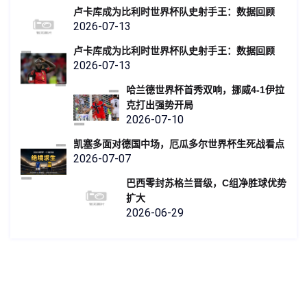
卢卡库成为比利时世界杯队史射手王：数据回顾
2026-07-13
卢卡库成为比利时世界杯队史射手王：数据回顾
2026-07-13
哈兰德世界杯首秀双响，挪威4-1伊拉
克打出强势开局
2026-07-10
凯塞多面对德国中场，厄瓜多尔世界杯生死战看点
2026-07-07
巴西零封苏格兰晋级，C组净胜球优势
扩大
2026-06-29