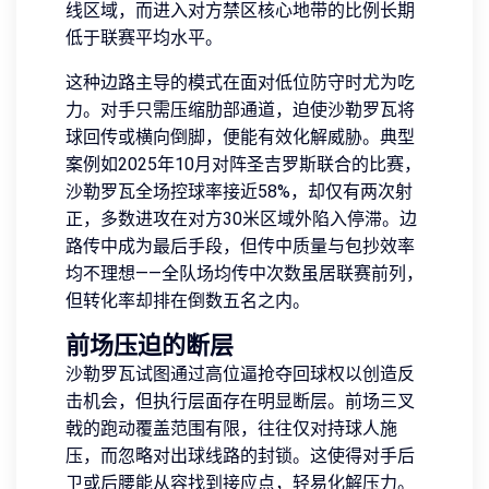
线区域，而进入对方禁区核心地带的比例长期
低于联赛平均水平。
这种边路主导的模式在面对低位防守时尤为吃
力。对手只需压缩肋部通道，迫使沙勒罗瓦将
球回传或横向倒脚，便能有效化解威胁。典型
案例如2025年10月对阵圣吉罗斯联合的比赛，
沙勒罗瓦全场控球率接近58%，却仅有两次射
正，多数进攻在对方30米区域外陷入停滞。边
路传中成为最后手段，但传中质量与包抄效率
均不理想——全队场均传中次数虽居联赛前列，
但转化率却排在倒数五名之内。
前场压迫的断层
沙勒罗瓦试图通过高位逼抢夺回球权以创造反
击机会，但执行层面存在明显断层。前场三叉
戟的跑动覆盖范围有限，往往仅对持球人施
压，而忽略对出球线路的封锁。这使得对手后
卫或后腰能从容找到接应点，轻易化解压力。