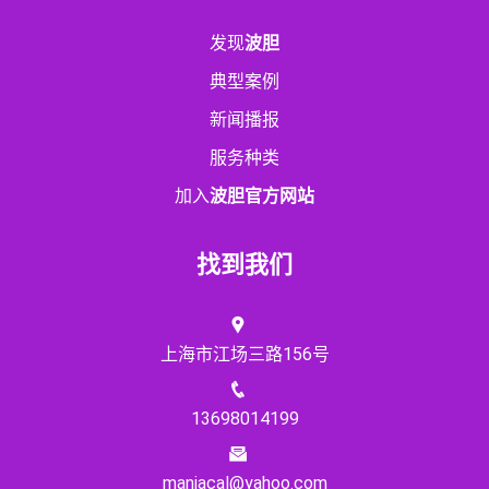
发现
波胆
典型案例
新闻播报
服务种类
加入
波胆官方网站
找到我们
上海市江场三路156号
13698014199
maniacal@yahoo.com