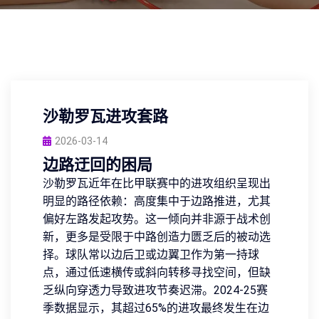
沙勒罗瓦进攻套路
2026-03-14
边路迂回的困局
沙勒罗瓦近年在比甲联赛中的进攻组织呈现出
明显的路径依赖：高度集中于边路推进，尤其
偏好左路发起攻势。这一倾向并非源于战术创
新，更多是受限于中路创造力匮乏后的被动选
择。球队常以边后卫或边翼卫作为第一持球
点，通过低速横传或斜向转移寻找空间，但缺
乏纵向穿透力导致进攻节奏迟滞。2024-25赛
季数据显示，其超过65%的进攻最终发生在边