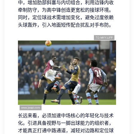
中，增加肋部斜塞与内切组合，利用边锋内收
牵制防守，为高中锋创造更宽松的接球环境。
同时，定位球战术需增加变化，避免过度依赖
头球轰炸，引入地面短传配合扰乱对手布防。
长远来看，必须加速中场核心的年轻化与技术
化。引进具备视野与一脚出球能力的组织者，
才能真正打通中路通道，减轻对边路和定位球