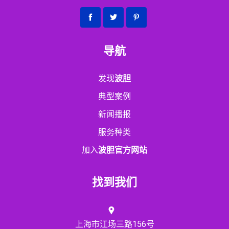
导航
发现
波胆
典型案例
新闻播报
服务种类
加入
波胆官方网站
找到我们
上海市江场三路156号