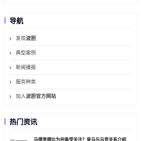
导航
发现
波胆
典型案例
新闻播报
服务种类
加入
波胆官方网站
热门资讯
马德里德比为何备受关注？皇马与马竞关系介绍