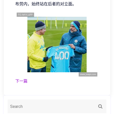
布劳内，始终站在后者的对立面。
下一篇