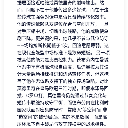
据层面接近哈维或莫德里奇的巅峰输出。然
而，问题不在于他能传出多少好球，而在于这
些传球在强强对话中是否具备持续转化效率。
他的传球依赖队友跑位配合与空间开放，一旦
对手压缩中场、切断出球线路，他的威胁便急
剧下降。更关键的是，他几乎不参与低位防守
——场均抢断长期低于1次，回追意愿薄弱，这
在现代全能型中场标准下是致命短板。 另一项
被高估的能力是比赛控制力。德布劳内在曼城
体系中享有极高球权自由度，瓜迪奥拉为其设
计大量后场持球推进和边路转移任务，但这掩
盖了他在无体系支持下的独立控场缺陷。对比
莫德里奇在皇马欧冠三连时期，即便本泽马回
撤、C罗单打，莫德里奇仍能通过节奏变化与
短传串联维持攻守平衡；而德布劳内在比利时
国家队面对密集防守时，常陷入“等空间”而非
“造空间”的被动局面。差的不是数据，而是高
压环境下自主破局与攻守转换中的战术弹性。