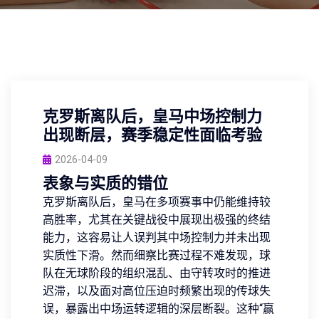
克罗斯离队后，皇马中场控制力
出现断层，赛季稳定性面临考验
2026-04-09
表象与实质的错位
克罗斯离队后，皇马在多项赛事中仍能维持较
高胜率，尤其在关键战役中展现出极强的终结
能力，这容易让人误判其中场控制力并未出现
实质性下滑。然而细察比赛过程不难发现，球
队在无球阶段的组织混乱、由守转攻时的推进
迟滞，以及面对高位压迫时频繁出现的传球失
误，暴露出中场运转逻辑的深层断裂。这种“赢