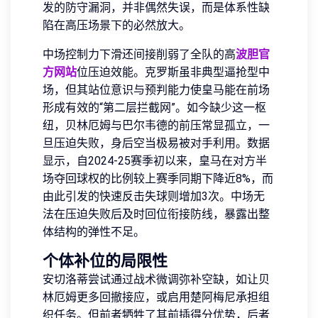
发的防守漏洞，并非偶然失误，而是体系性缺
陷在高压场景下的必然放大。
中场控制力下滑还间接削弱了全队的高
波胆官
方网站
位压迫效能。克罗斯虽非典型逼抢型中
场，但其站位意识与预判能力使皇马能在前场
形成有效的“第二层拦截网”。如今缺少这一枢
纽，贝林厄姆与巴尔韦德的前压常显孤立，一
旦压迫失败，身后空当极易被对手利用。数据
显示，自2024-25赛季初以来，皇马在对方半
场夺回球权的比例较上赛季同期下降近8%，而
由此引发的快速反击失球则增加3次。中场无
法在压迫失败后及时回位衔接防线，暴露出整
体结构的弹性不足。
个体补位的局限性
安切洛蒂尝试通过战术微调弥补空缺，如让贝
林厄姆更多回撤接应，或启用楚阿梅尼承担组
织任务。但前者牺牲了其前插得分优势，后者