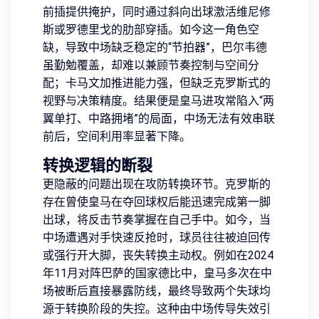
前插提供掩护，同时通过斜向出球激活维尼修
斯或罗德里戈的肋部穿插。如今这一角色空
缺，导致中场缺乏稳定的“节拍器”，巴尔韦德
虽勤勉覆盖，却难以兼顾节奏控制与空间分
配；卡马文加推进能力强，但缺乏克罗斯式的
视野与决策精度。结果便是皇马进攻常陷入“两
翼单打、中路拥堵”的局面，中场无法有效串联
前后，空间利用率显著下降。
转换逻辑的断裂
更隐蔽的问题出现在攻防转换环节。克罗斯的
存在曾使皇马在夺回球权后能迅速完成第一脚
出球，将反击节奏掌握在自己手中。如今，当
中场遭遇对手快速反抢时，球员往往被迫回传
或强行开大脚，丧失转换主动权。例如在2024
年11月对阵巴萨的国家德比中，皇马多次在中
场被断后直接暴露防线，最终导致两个失球均
源于转换阶段的失控。这种由中场传导失效引