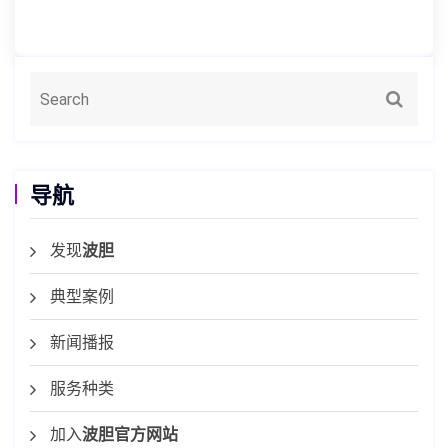
导航
发现
波胆
典型案例
新闻播报
服务种类
加入
波胆官方网站