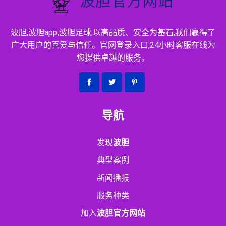
波胆,波胆app,波胆足球,以高品质、安全为基石,我们赢得了
广大用户的喜爱与信任。官网登录入口,24小时客服在线为
您提供卓越的服务。
导航
发现
波胆
典型案例
新闻播报
服务种类
加入
波胆官方网站