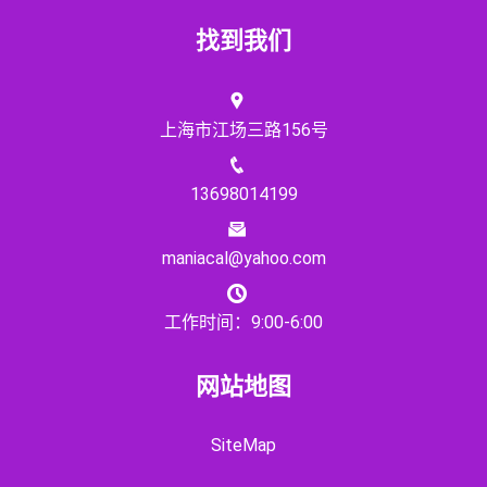
找到我们
上海市江场三路156号
13698014199
maniacal@yahoo.com
工作时间：9:00-6:00
网站地图
SiteMap