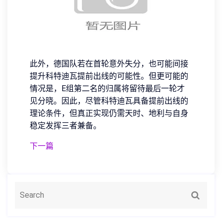
此外，德国队若在首轮意外失分，也可能间接
提升科特迪瓦提前出线的可能性。但更可能的
情况是，E组第二名的归属将留待最后一轮才
见分晓。因此，尽管科特迪瓦具备提前出线的
理论条件，但真正实现仍需天时、地利与自身
稳定发挥三者兼备。
下一篇