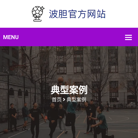
典型案例
首页
典型案例