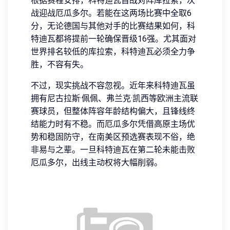
根据赛程安排，科特迪瓦首战对阵库拉索，次
战迎战厄瓜多尔。若能在这两场比赛中全取6
分，无论德国与其他对手的比赛结果如何，科
特迪瓦都将提前一轮确保晋级16强。尤其面对
世界排名较低的库拉索，科特迪瓦必须全力争
胜，不容有失。
不过，现实挑战不容忽视。近年来科特迪瓦虽
拥有尼古拉斯·佩佩、弗兰克·凯西等欧洲主流联
赛球员，但整体阵容年龄结构偏大，且锋线终
结能力时有不稳。而厄瓜多尔凭借高原主场优
势和稳固防守，在南美区预选赛表现不俗，绝
非易与之辈。一旦科特迪瓦在第二轮未能击败
厄瓜多尔，出线主动权将大幅削弱。