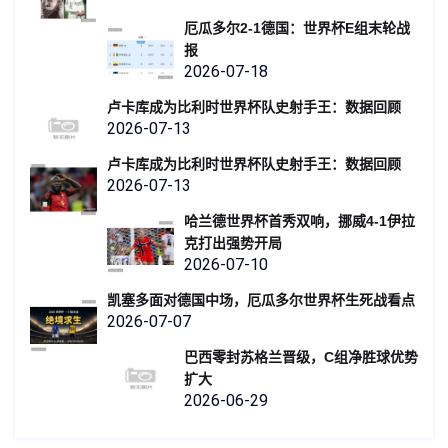
厄瓜多尔2-1德国：世界杯E组末轮战
报
2026-07-18
卢卡库成为比利时世界杯队史射手王：数据回顾
2026-07-13
卢卡库成为比利时世界杯队史射手王：数据回顾
2026-07-13
哈兰德世界杯首秀双响，挪威4-1伊拉
克打出强势开局
2026-07-10
凯塞多面对德国中场，厄瓜多尔世界杯生死战看点
2026-07-07
巴西零封苏格兰晋级，C组净胜球优势
扩大
2026-06-29