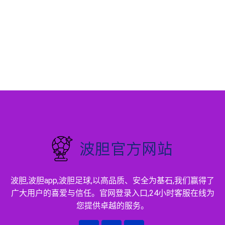
波胆,波胆app,波胆足球,以高品质、安全为基石,我们赢得了
广大用户的喜爱与信任。官网登录入口,24小时客服在线为
您提供卓越的服务。