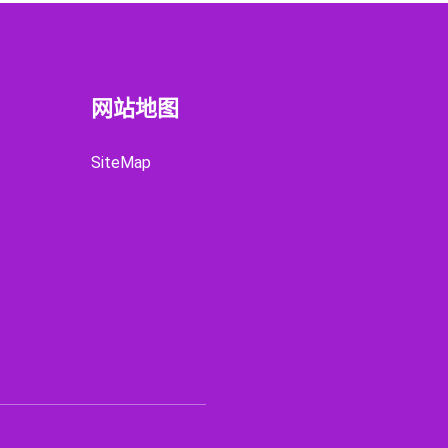
网站地图
SiteMap