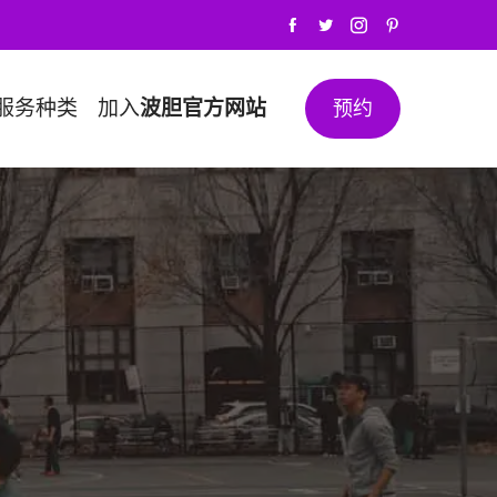
服务种类
加入
波胆官方网站
预约