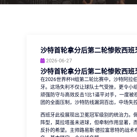
沙特首轮拿分后第二轮惨败西班
2026-06-27
沙特首轮拿分后第二轮惨败西班
在2026世界杯H组第二轮比赛中，沙特阿拉
牙。这场失利不仅让球队士气受挫，更令小
顽强防守与高效反击1比1逼平对手，一度被
团的全面压制，沙特防线漏洞百出，中场失
西班牙此役展现出卫冕冠军级别的统治力。
阵型，莫拉塔虽未进球，但牵制作用显著，
反扑的希望。主帅路易斯·德拉富恩特的战术