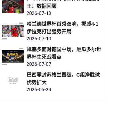
王：数据回顾
2026-07-13
哈兰德世界杯首秀双响，挪威4-1
伊拉克打出强势开局
2026-07-10
凯塞多面对德国中场，厄瓜多尔世
界杯生死战看点
2026-07-07
巴西零封苏格兰晋级，C组净胜球
优势扩大
2026-06-29