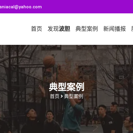
aniacal@yahoo.com
首页
发现
波胆
典型案例
新闻播报
典型案例
首页
典型案例