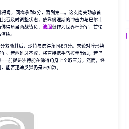
佛得角，同样拿到3分，暂列第二。这支南美劲旅首
但此番及时调整状态，依靠努涅斯的冲击力与巴尔韦
而佛得角虽两战皆负，
波胆
但作为世界杯新军，首轮
马潜质。
3分紧随其后，沙特与佛得角同积1分。末轮对阵形势
得角。若西班牙不败，将直接携手乌拉圭出线；若乌
额——前提是沙特能在佛得角身上全取三分。然而，经
创，能否迅速反弹仍是未知数。