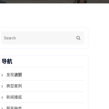
导航
发现
波胆
典型案例
新闻播报
服务种类