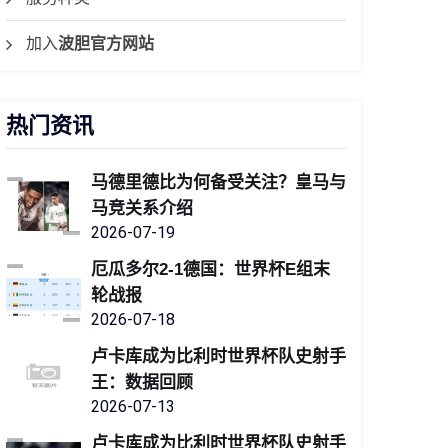
加入
波胆官方网站
热门资讯
马德里德比为何备受关注？皇马与
马竞关系介绍
2026-07-19
厄瓜多尔2-1德国：世界杯E组末
轮战报
2026-07-18
卢卡库成为比利时世界杯队史射手
王：数据回顾
2026-07-13
卢卡库成为比利时世界杯队史射手